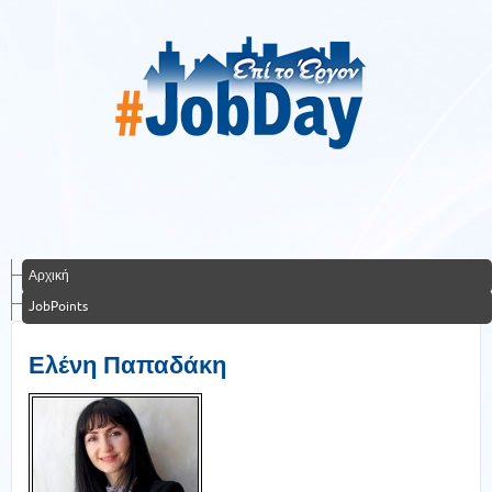
Αρχική
JobPoints
Ελένη Παπαδάκη