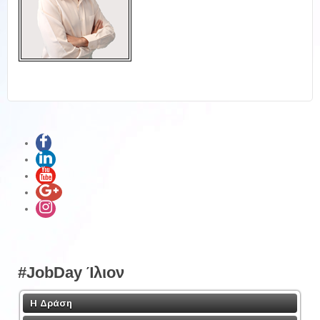
#JobDay Ίλιον
Η Δράση