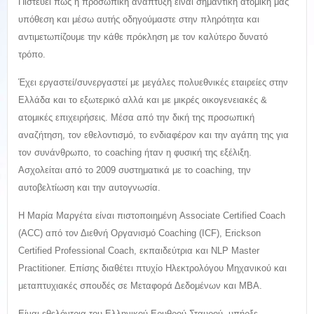
Πιστεύει πως η προσωπική ανάπτυξη είναι σημαντική ατομική μας
υπόθεση και μέσω αυτής οδηγούμαστε στην πληρότητα και
αντιμετωπίζουμε την κάθε πρόκληση με τον καλύτερο δυνατό
τρόπο.
Έχει εργαστεί/συνεργαστεί με μεγάλες πολυεθνικές εταιρείες στην
Ελλάδα και το εξωτερικό αλλά και με μικρές οικογενειακές &
ατομικές επιχειρήσεις. Μέσα από την δική της προσωπική
αναζήτηση, τον εθελοντισμό, το ενδιαφέρον και την αγάπη της για
τον συνάνθρωπο, το coaching ήταν η φυσική της εξέλιξη.
Ασχολείται από το 2009 συστηματικά με το coaching, την
αυτοβελτίωση και την αυτογνωσία.
Η Μαρία Μαργέτα είναι πιστοποιημένη Associate Certified Coach
(ACC) από τον Διεθνή Οργανισμό Coaching (ICF), Erickson
Certified Professional Coach, εκπαιδεύτρια και NLP Master
Practitioner. Επίσης διαθέτει πτυχίο Ηλεκτρολόγου Μηχανικού και
μεταπτυχιακές σπουδές σε Μεταφορά Δεδομένων και ΜΒΑ.
Είναι εθελόντρια του Ελληνικού Ερυθρού Σταυρού, υπήρξε