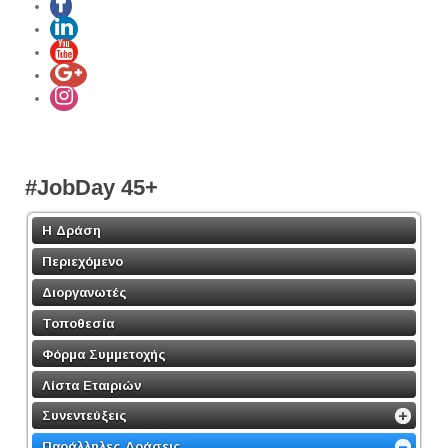
#JobDay 45+
Η Δράση
Περιεχόμενο
Διοργανωτές
Τοποθεσία
Φόρμα Συμμετοχής
Λίστα Εταιριών
Συνεντεύξεις
Παράλληλες Δράσεις