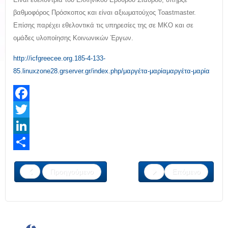
βαθμοφόρος Πρόσκοπος και είναι αξιωματούχος Toastmaster.
Επίσης παρέχει εθελοντικά τις υπηρεσίες της σε ΜΚΟ και σε
ομάδες υλοποίησης Κοινωνικών Έργων.
http://icfgreecee.org.185-4-133-
85.linuxzone28.grserver.gr/index.php/μαργέτα-μαρίαμαργέτα-μαρία
Facebook
Twitter
LinkedIn
Share
Προηγούμενο
Επόμενο