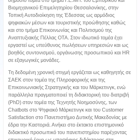
δημόσιο τομέα στο τμήμα Γ.Ε.ΜΗ. του Εμπορικού και
Βιομηχανικού Επιμελητηρίου Θεσσαλονίκης, στην
Τοπική Αυτοδιοίκηση της Έδεσσας ως αρμόδιος
ψηφιακών μέσων και τουριστικής προώθησης καθώς
και στο τμήμα Επικοινωνίας και Πολιτισμού της
Αναπτυξιακής Πέλλας ΟΤΑ. Στον ιδιωτικό τομέα έχει
εργαστεί ως υπεύθυνος πωλήσεων υπηρεσιών και ως
βοηθός συντονισμού, οργάνωσης προσωπικού και HR
σε εξαγωγικές μονάδες.
Τη δεδομένη χρονική στιγμή εργάζεται ως καθηγητής σε
ΣΑΕΚ στον τομέα της Πληροφορικής και της
Επικοινωνιακής Στρατηγικής και του Μάρκετινγκ, ενώ
παράλληλα πραγματοποιεί τη διδακτορική του διατριβή
(PhD) στον τομέα της Τεχνητής Νοημοσύνης, των
Chatbots στο Ψηφιακό Μάρκετινγκ και του Customer
Satisfaction στο Πανεπιστήμιο Δυτικής Μακεδονίας με
έδρα την Καστοριά. Ανήκει στο έκτακτο επιστημονικό
διδακτικό προσωπικό του πανεπιστημίου παρέχοντας
επικουρικό έργο ως υποψήφιος διδάκτορας στα