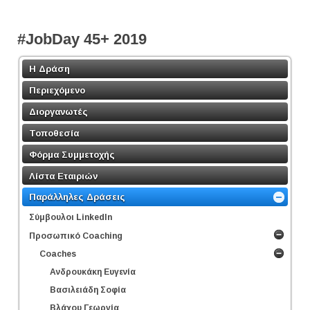
#JobDay 45+ 2019
Η Δράση
Περιεχόμενο
Διοργανωτές
Τοποθεσία
Φόρμα Συμμετοχής
Λίστα Εταιριών
Παράλληλες Δράσεις
Σύμβουλοι LinkedΙn
Προσωπικό Coaching
Coaches
Ανδρουκάκη Ευγενία
Βασιλειάδη Σοφία
Βλάχου Γεωργία