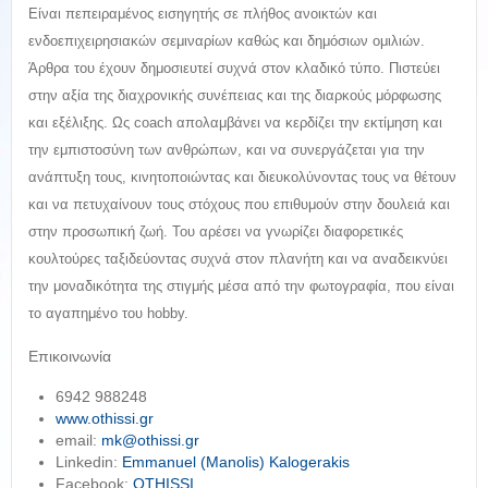
Είναι πεπειραμένος εισηγητής σε πλήθος ανοικτών και
ενδοεπιχειρησιακών σεμιναρίων καθώς και δημόσιων ομιλιών.
Άρθρα του έχουν δημοσιευτεί συχνά στον κλαδικό τύπο. Πιστεύει
στην αξία της διαχρονικής συνέπειας και της διαρκούς μόρφωσης
και εξέλιξης. Ως coach απολαμβάνει να κερδίζει την εκτίμηση και
την εμπιστοσύνη των ανθρώπων, και να συνεργάζεται για την
ανάπτυξη τους, κινητοποιώντας και διευκολύνοντας τους να θέτουν
και να πετυχαίνουν τους στόχους που επιθυμούν στην δουλειά και
στην προσωπική ζωή. Του αρέσει να γνωρίζει διαφορετικές
κουλτούρες ταξιδεύοντας συχνά στον πλανήτη και να αναδεικνύει
την μοναδικότητα της στιγμής μέσα από την φωτογραφία, που είναι
το αγαπημένο του hobby.
Επικοινωνία
6942 988248
www.othissi.gr
email:
mk@othissi.gr
Linkedin:
Emmanuel (Manolis) Kalogerakis
Facebook:
OTHISSI