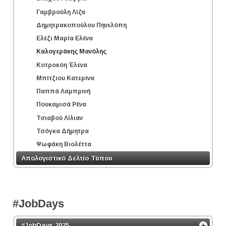
Γαμβρούλη Λίζα
Δημητρακοπούλου Πηνελόπη
Ελέζι Μαρία Ελένα
Καλογεράκης Μανόλης
Κοτροκόη Έλενα
Μπίτζιου Κατερίνα
Παππά Λαμπρινή
Πουκαμισά Ρένα
Τσιαβού Λίλιαν
Τσόγκα Δήμητρα
Ψωφάκη Βιολέττα
Απολογιστικό Δελτίο Τύπου
#JobDays
#JobDays 2025