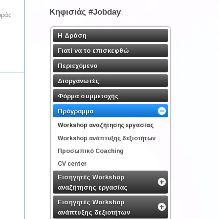
Κηφισιάς #Jobday
οράς
Η Δράση
Γιατί να το επισκεφθώ
Περιεχόμενο
Διοργανωτές
Φόρμα συμμετοχής
Πρόγραμμα
Workshop αναζήτησης εργασίας
Workshop ανάπτυξης δεξιοτήτων
Προσωπικό Coaching
CV center
Εισηγητές Workshop
αναζήτησης εργασίας
Εισηγητές Workshop
ανάπτυξης δεξιοτήτων