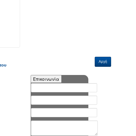
Αρχή
του