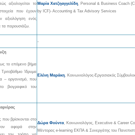
ώς αξιολογείται το
Μαρία Χατζηαγγελίδη
, Personal & Business Coach (Ce
στοιχεία που έχουν
by ICF)- Accounting & Tax Advisory Services
ν αξιολόγηση ενός
α τα παρουσιάζω.
-
ευξη
θως το επόμενο βήμα
 Τριτοβάθμιο Ίδρυμα
Ελένη Μαράκη
, Κοινωνιολόγος-Εργασιακός Σύμβουλο
έα – οργανισμό, που
το βιογραφικό του
καριέρας
ς που βρίσκονται στο
Δώρα Φούντα
, Κοινωνιολόγος, Executive & Career C
σον αφορά στην
Μέντορας e-learning EKΠΑ & Συνεργάτης του Πανεπιστ
έχει τον τρόπο να