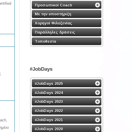
rtified
Προσωπικοί Coach
Με την υποστήριξη
Χορηγοί Φιλοξενίας
Παράλληλες δράσεις
Τοποθεσία
#JobDays
ς
#JobDays 2025
#JobDays 2024
#JobDays 2023
#JobDays 2022
#JobDays 2021
oach,
ημίου
#JobDays 2020