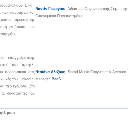
οσανατολισμό. Είναι,
Ναντίν Γεωργίου
, Διδάκτωρ Οργανωσιακής Συμπεριφ
, των ικανοτήτων και
Οικονομικού Πανεπιστημίου
 τρόπος παρουσίασης
ώτη εντύπωση του
υποψηφίων.
ίο επαγγελματικής
πικού σας προφίλ.
του προσωπικού σας
Νταϊάνα Αλεξάκη
, Social Media Copywriter & Account
χνικές του LinkedIn,
Manager,
BaaS
γο περιεχόμενο. Στο
 τις δυνατότητες του
φίλ μου: