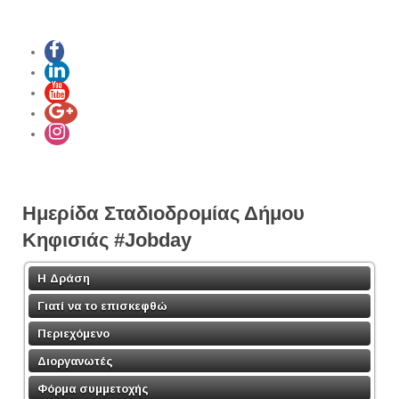
Ημερίδα Σταδιοδρομίας Δήμου
Κηφισιάς #Jobday
Η Δράση
Γιατί να το επισκεφθώ
Περιεχόμενο
Διοργανωτές
Φόρμα συμμετοχής