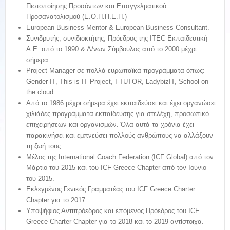
Πιστοποίησης Προσόντων και Επαγγελματικού
Προσανατολισμού (Ε.Ο.Π.Π.Ε.Π.)
European Business Mentor & European Business Consultant.
Συνιδρυτής, συνιδιοκτήτης, Πρόεδρος της ITEC Εκπαιδευτική
Α.Ε. από το 1990 & Δ/νων Σύμβουλος από το 2000 μέχρι
σήμερα.
Project Manager σε πολλά ευρωπαϊκά προγράμματα όπως:
Gender-IT, This is IT Project, I-TUTOR, LadybizIT, School on
the cloud.
Από το 1986 μέχρι σήμερα έχει εκπαιδεύσει και έχει οργανώσει
χιλιάδες προγράμματα εκπαίδευσης για στελέχη, προσωπικό
επιχειρήσεων και οργανισμών. Όλα αυτά τα χρόνια έχει
παρακινήσει και εμπνεύσει πολλούς ανθρώπους να αλλάξουν
τη ζωή τους.
Μέλος της International Coach Federation (ICF Global) από τον
Μάρτιο του 2015 και του ICF Greece Chapter από τον Ιούνιο
του 2015.
Εκλεγμένος Γενικός Γραμματέας του ICF Greece Charter
Chapter για το 2017.
Υποψήφιος Αντιπρόεδρος και επόμενος Πρόεδρος του ICF
Greece Charter Chapter για το 2018 και το 2019 αντίστοιχα.