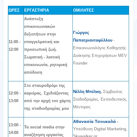
ΩΡΕΣ
ΕΡΓΑΣΤΗΡΙΑ
ΟΜΙΛΗΤΕΣ
Ανάπτυξη
επικοινωνιακών
Γιώργος
δεξιοτήτων στην
Παπατριανταφύλλου
-
11:00 -
επαγγελματική και
Επικοινωνιολόγος Καθηγητής
12:00
προσωπική ζωή.
Διοίκησης Επιχειρήσεων MEV
Σωματική - λεκτική
Founder
επικοινωνία, ρητορική
απόδοση
Στο σταυροδρόμι της
Νέλλη Μπέλκη
,
Σύμβουλος
12
:00 -
καριέρας. Σχεδιάζοντας
Σταδιοδρομίας, Εκπαιδευτικός,
13:00
από την αρχή τον χάρτη
Μέντορας
της σταδιοδρομίας μου
Αθανασία Τσουκαλά
-
13
:00 -
Τα social media στην
Υπεύθυνη Digital Marketing,
14:00
αναζήτηση εργασίας
Skywalker.gr