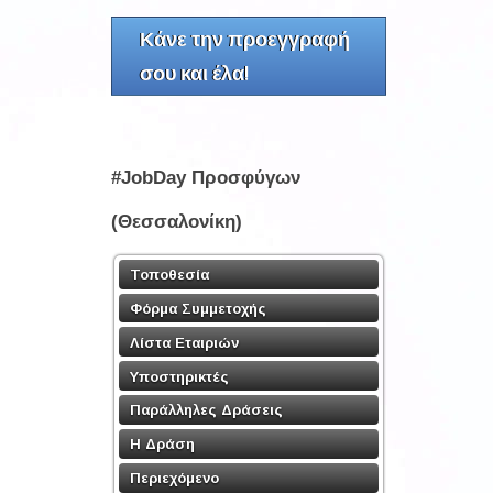
Κάνε την προεγγραφή
σου και έλα!
#JobDay Προσφύγων
(Θεσσαλονίκη)
Τοποθεσία
Φόρμα Συμμετοχής
Λίστα Εταιριών
Υποστηρικτές
Παράλληλες Δράσεις
Η Δράση
Περιεχόμενο