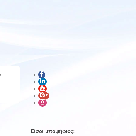
α.
Είσαι υποψήφιος;