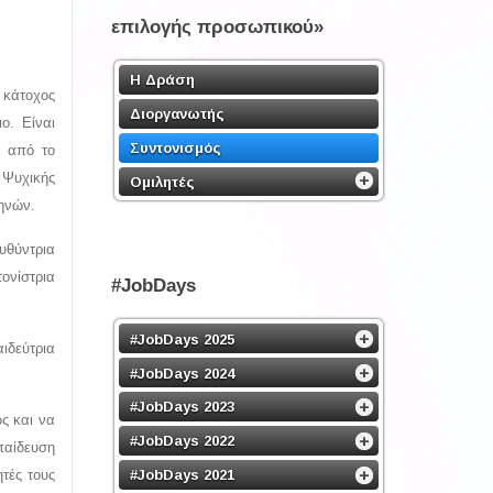
επιλογής προσωπικού»
Η Δράση
 κάτοχος
Διοργανωτής
ο. Είναι
Συντονισμός
g από το
 Ψυχικής
Ομιλητές
ηνών.
υθύντρια
ονίστρια
#JobDays
#JobDays 2025
ιδεύτρια
#JobDays 2024
#JobDays 2023
ς και να
#JobDays 2022
παίδευση
#JobDays 2021
τές τους