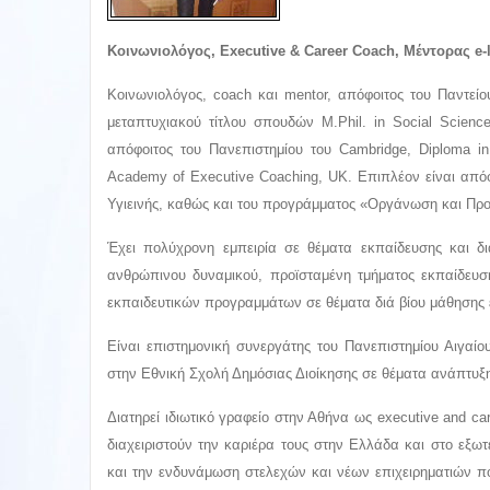
Κοινωνιολόγος, Executive & Career Coach, Μέντορας e
Κοινωνιολόγος, coach και mentor, απόφοιτος του Παντείο
μεταπτυχιακού τίτλου σπουδών Μ.Phil. in Social Science
απόφοιτος του Πανεπιστημίου του Cambridge, Diploma in
Academy of Executive Coaching, UK. Επιπλέον είναι απ
Υγιεινής, καθώς και του προγράμματος «Οργάνωση και Πρ
Έχει πολύχρονη εμπειρία σε θέματα εκπαίδευσης και δια
ανθρώπινου δυναμικού, προϊσταμένη τμήματος εκπαίδευσ
εκπαιδευτικών προγραμμάτων σε θέματα διά βίου μάθησης 
Eίναι επιστημονική συνεργάτης του Πανεπιστημίου Αιγαίο
στην Εθνική Σχολή Δημόσιας Διοίκησης σε θέματα ανάπτυξ
Διατηρεί ιδιωτικό γραφείο στην Αθήνα ως executive and c
διαχειριστούν την καριέρα τους στην Ελλάδα και στο εξω
και την ενδυνάμωση στελεχών και νέων επιχειρηματιών που