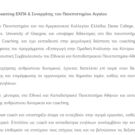
-learning EKΠΑ & Συνεργάτης του Πανεπιστημίου Αιγαίου
υ Πανεπιστημίου και του Αμερικανικού Κολλεγίου Ελλάδος Deree College,
s, University of Glasgow, και υποψήφια διδάκτορας στο ίδιο πανεπιστήμι
 Coaching, και έχει εκπαιδευτεί στην ψυχολογική διάσταση του coachin
όφοιτος του προγράμματος «Εισαγωγή στην Ομαδική Ανάλυση» του Κέντρου
οσωπική Συμβουλευτική» του Εθνικού και Καποδιστριακού Πανεπιστημίου Αθ
χείρισης ανθρώπινου δυναμικού, έχοντας διατελέσει επί σειρά ετών διε
ης και επιμόρφωσης σε οργανισμούς του δημοσίου τομέα, καθώς και συντ
ενηλίκων.
υ, μέντορας στο Εθνικό και Καποδιστριακό Πανεπιστήμιο Αθηνών και εκπα
ης ανθρώπινου δυναμικού και coaching.
areer coach και υποστηρίζει άτομα να ενταχθούν στην αγορά εργασίας, καθώ
τερικό. Επιπλέον ως coach και εκπαιδεύτρια ενηλίκων αναλαμβάνει την εκ
 επιθυμούν να επιτύχουν τους στόχους τους και να βελτιώσουν τις δεξιότη