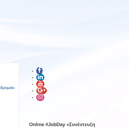
υδρομείο
Online #JobDay «Συνέντευξη