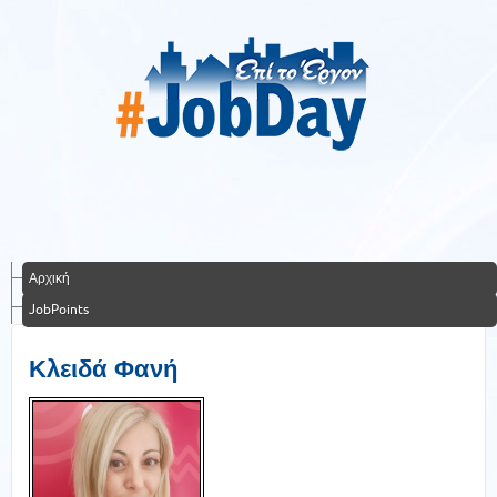
Αρχική
JobPoints
Κλειδά Φανή