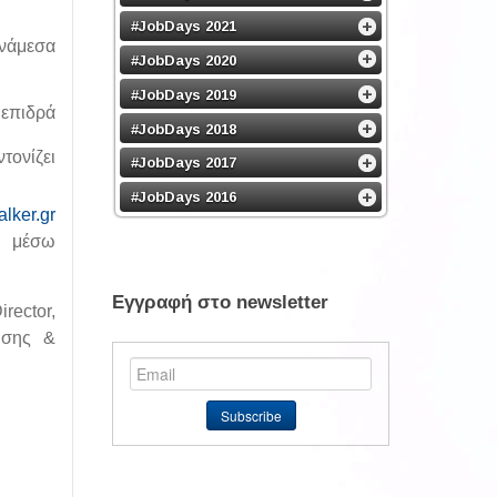
#JobDays 2021
ανάμεσα
#JobDays 2020
#JobDays 2019
 επιδρά
#JobDays 2018
τονίζει
#JobDays 2017
#JobDays 2016
lker.gr
 μέσω
Εγγραφή στο newsletter
rector,
ωσης &