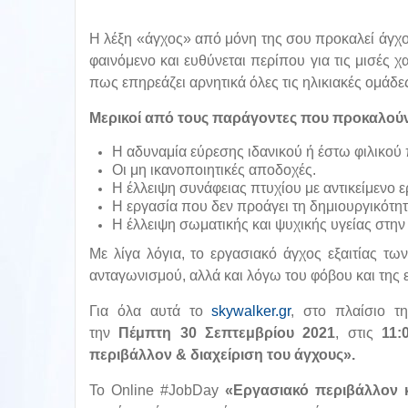
Η λέξη «άγχος» από μόνη της σου προκαλεί άγχος
φαινόμενο και ευθύνεται περίπου για τις μισές 
πως επηρεάζει αρνητικά όλες τις ηλικιακές ομάδε
Μερικοί από τους παράγοντες που προκαλούν 
Η αδυναμία εύρεσης ιδανικού ή έστω φιλικού
Οι μη ικανοποιητικές αποδοχές.
Η έλλειψη συνάφειας πτυχίου με αντικείμενο ε
Η εργασία που δεν προάγει τη δημιουργικότητ
Η έλλειψη σωματικής και ψυχικής υγείας στην
Με λίγα λόγια, το εργασιακό άγχος εξαιτίας τ
ανταγωνισμού, αλλά και λόγω του φόβου και της 
Για όλα αυτά το
skywalker.gr
, στο πλαίσιο τ
την
Πέμπτη 30 Σεπτεμβρίου 2021
, στις
11:
περιβάλλον & διαχείριση του άγχους».
Το Online #JobDay
«Εργασιακό περιβάλλον κ