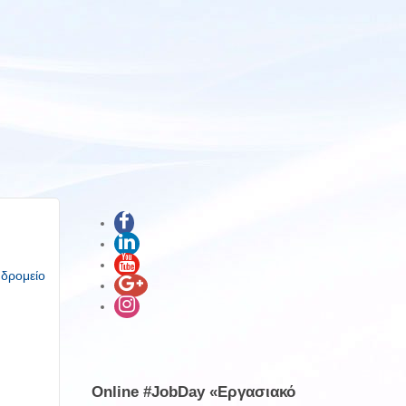
υδρομείο
Online #JobDay «Εργασιακό