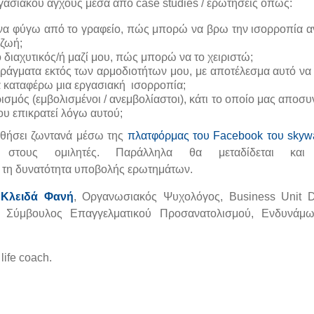
γασιακού άγχους μέσα από case studies / ερωτήσεις όπως:
να φύγω από το γραφείο, πώς μπορώ να βρω την ισορροπία 
 ζωή;
 διαχυτικός/ή μαζί μου, πώς μπορώ να το χειριστώ;
άγματα εκτός των αρμοδιοτήτων μου, με αποτέλεσμα αυτό να
 καταφέρω μια εργασιακή ισορροπία;
ός (εμβολισμένοι / ανεμβολίαστοι), κάτι το οποίο μας αποσυν
ου επικρατεί λόγω αυτού;
ουθήσει ζωντανά μέσω της
πλατφόρμας του Facebook του skywa
στους ομιλητές. Παράλληλα θα μεταδίδεται και
τη δυνατότητα υποβολής ερωτημάτων.
α
Κλειδά Φανή
, Οργανωσιακός Ψυχολόγος, Business Unit Di
, Σύμβουλος Επαγγελματικού Προσανατολισμού, Ενδυνάμ
, life coach
.