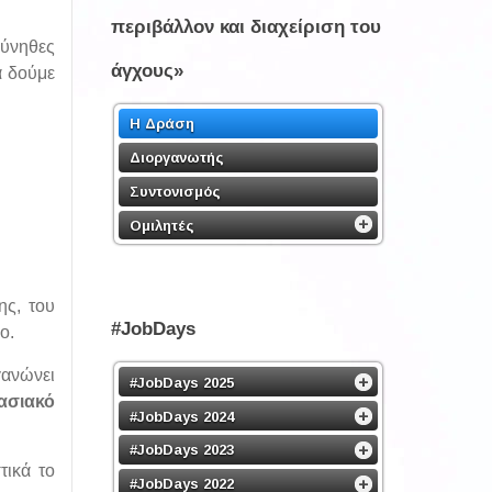
περιβάλλον και διαχείριση του
σύνηθες
άγχους»
α δούμε
Η Δράση
Διοργανωτής
Συντονισμός
Ομιλητές
ης, του
#JobDays
ο.
ανώνει
#JobDays 2025
ασιακό
#JobDays 2024
#JobDays 2023
τικά το
#JobDays 2022