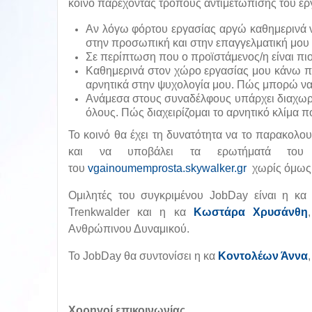
κοινό παρέχοντας τρόπους αντιμετώπισης του ερ
Αν λόγω φόρτου εργασίας αργώ καθημερινά 
στην προσωπική και στην επαγγελματική μου
Σε περίπτωση που ο προϊστάμενος/η είναι πιο
Καθημερινά στον χώρο εργασίας μου κάνω πρ
αρνητικά στην ψυχολογία μου. Πώς μπορώ να
Ανάμεσα στους συναδέλφους υπάρχει διαχωρισμ
όλους. Πώς διαχειρίζομαι το αρνητικό κλίμα π
Το κοινό θα έχει τη δυνατότητα να το παρακολ
και να υποβάλει τα ερωτήματά του 
του
vgainoumemprosta.skywalker.gr
χωρίς όμως 
Ομιλητές του συγκριμένου JobDay είναι η κ
Trenkwalder και η κα
Κωστάρα Χρυσάνθη
Ανθρώπινου Δυναμικού.
Το JobDay θα συντονίσει η κα
Κοντολέων Άννα
Χορηγοί επικοινωνίας