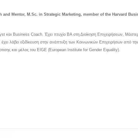
ch and Mentor, M.Sc. in Strategic Marketing, member of the Harvard Busi
alyst και Business Coach. Έχει πτυχίο ΒΑ στη Διοίκηση Επιχειρήσεων, Μάστε
 έχει λάβει εξιδίκευση στην ανάπτυξη των Κοινωνικών Επιχειρήσων από την
σης και μέλος του EIGE (European Institute for Gender Equality).