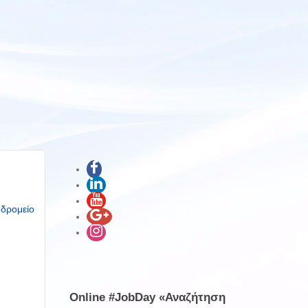
υδρομείο
Online #JobDay «Αναζήτηση