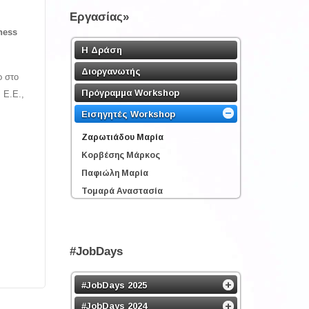
Εργασίας»
ness
Η Δράση
Διοργανωτής
ρ στο
Πρόγραμμα Workshop
 Ε.Ε.,
Εισηγητές Workshop
Ζαρωτιάδου Μαρία
Κορβέσης Μάρκος
Παφιώλη Μαρία
Τομαρά Αναστασία
#JobDays
#JobDays 2025
#JobDays 2024