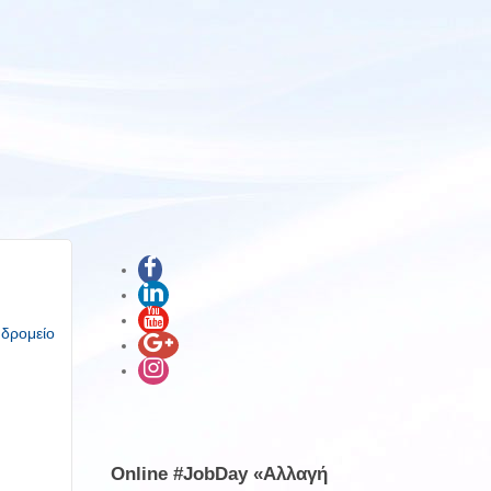
υδρομείο
Online #JobDay «Αλλαγή