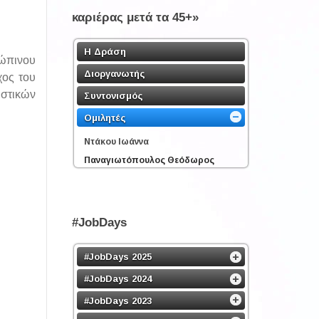
καριέρας μετά τα 45+»
Η Δράση
ρώπινου
Διοργανωτής
χος του
στικών
Συντονισμός
Ομιλητές
Ντάκου Ιωάννα
Παναγιωτόπουλος Θεόδωρος
#JobDays
#JobDays 2025
#JobDays 2024
#JobDays 2023