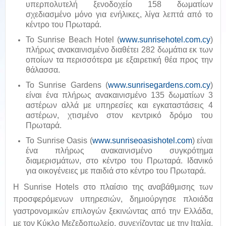
υπερπολυτελή ξενοδοχείο 158 δωματίων
σχεδιασμένο μόνο για ενήλικες, λίγα λεπτά από το
κέντρο του Πρωταρά.
Το Sunrise Beach Hotel (
www.sunrisehotel.com.cy
)
πλήρως ανακαινισμένο διαθέτει 282 δωμάτια εκ των
οποίων τα περισσότερα με εξαιρετική θέα προς την
θάλασσα.
Το Sunrise Gardens (
www.sunrisegardens.com.cy
)
είναι ένα πλήρως ανακαινισμένο 135 δωματίων 3
αστέρων αλλά με υπηρεσίες και εγκαταστάσεις 4
αστέρων, χτισμένο στον κεντρικό δρόμο του
Πρωταρά.
Το Sunrise Oasis (
www.sunriseoasishotel.com
) είναι
ένα πλήρως ανακαινισμένο συγκρότημα
διαμερισμάτων, στο κέντρο του Πρωταρά. Ιδανικό
για οικογένειες με παιδιά στο κέντρο του Πρωταρά.
Η Sunrise Hotels στο πλαίσιο της αναβάθμισης των
προσφερόμενων υπηρεσιών, δημιούργησε πλοιάδα
γαστρονομικών επιλογών ξεκινώντας από την Ελλάδα,
με τον Κύκλο Μεζεδοπωλείο, συνεχίζοντας με την Ιταλία,