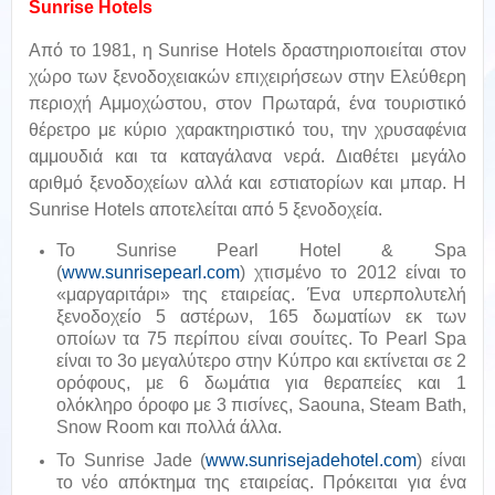
Sunrise Hotels
Από το 1981, η Sunrise Hotels δραστηριοποιείται στον
χώρο των ξενοδοχειακών επιχειρήσεων στην Ελεύθερη
περιοχή Αμμοχώστου, στον Πρωταρά, ένα τουριστικό
θέρετρο με κύριο χαρακτηριστικό του, την χρυσαφένια
αμμουδιά και τα καταγάλανα νερά. Διαθέτει μεγάλο
αριθμό ξενοδοχείων αλλά και εστιατορίων και μπαρ. Η
Sunrise Hotels αποτελείται από 5 ξενοδοχεία.
Το Sunrise Pearl Hotel & Spa
(
www.sunrisepearl.com
) χτισμένο το 2012 είναι το
«μαργαριτάρι» της εταιρείας. Ένα υπερπολυτελή
ξενοδοχείο 5 αστέρων, 165 δωματίων εκ των
οποίων τα 75 περίπου είναι σουίτες. Το Pearl Spa
είναι το 3ο μεγαλύτερο στην Κύπρο και εκτίνεται σε 2
ορόφους, με 6 δωμάτια για θεραπείες και 1
ολόκληρο όροφο με 3 πισίνες, Saouna, Steam Bath,
Snow Room και πολλά άλλα.
Το Sunrise Jade (
www.sunrisejadehotel.com
) είναι
το νέο απόκτημα της εταιρείας. Πρόκειται για ένα