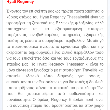
Hyatt Regency
Έχοντας τον επισκέπτη μας ως πρώτη προτεραιότητα, ο
κύριος στόχος του
Hyatt
Regency
Thessaloniki
είναι να
προσφέρει τη ζεστασιά της Ελληνικής φιλοξενίας αλλά
ταυτόχρονα και μια εξατομικευμένη εμπειρία,
παρέχοντας αναβαθμισμένες υπηρεσίες εξαιρετικής
ποιότητας μέσα στο ομορφότερο περιβάλλον. Με οδηγό
το πρωτοποριακό πνεύμα, το εργασιακό ήθος και την
ακεραιότητα δημιουργούμε ένα φιλικό περιβάλλον τόσο
για τους επισκέπτες όσο και για τους εργαζόμενους της
εταιρίας μας. Το
Hyatt
Regency
Thessaloniki
είναι το
μόνο
city
-
resort
ξενοδοχείο με πιστοποίηση
Travelife
και
αποτελεί ιδανικό τόπο διαμονής για όσους
επισκέπτονται την Θεσσαλονίκη για διακοπές ή δουλειά,
υποστηρίζοντας πάντα το π
οιοτικό τουριστικό προϊόν,
που θα χαρακτηρίζεται από αυθεντικότητα και
μοναδικότητα.
Ο όμιλος
Regency
Entertainment
είναι
μια δυναμική εταιρία που δραστηριοποιείται στον χώρο