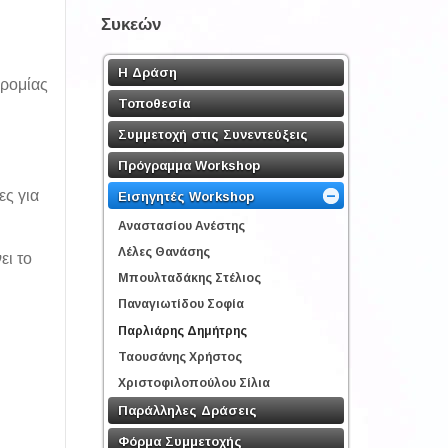
Συκεών
Η Δράση
δρομίας
Τοποθεσία
Συμμετοχή στις Συνεντεύξεις
Πρόγραμμα Workshop
ες για
Εισηγητές Workshop
Αναστασίου Ανέστης
Λέλες Θανάσης
ει το
Μπουλταδάκης Στέλιος
Παναγιωτίδου Σοφία
Παρλιάρης Δημήτρης
Ταουσάνης Χρήστος
Χριστοφιλοπούλου Σίλια
Παράλληλες Δράσεις
Φόρμα Συμμετοχής