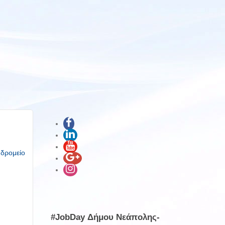
υδρομείο
#JobDay Δήμου Νεάπολης-