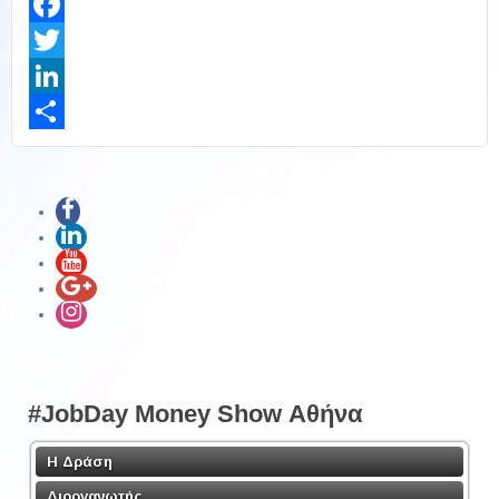
Facebook
Twitter
LinkedIn
Share
#JobDay Money Show Αθήνα
Η Δράση
Διοργανωτής