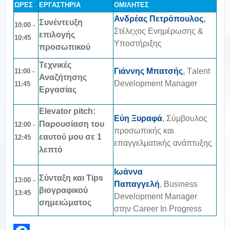
ΩΡΕΣ
ΕΡΓΑΣΤΗΡΙΑ
ΟΜΙΛΗΤΕΣ
Ανδρέας Πετρόπουλος
,
Συνέντευξη
10:00 -
Στέλεχος Ενημέρωσης &
επιλογής
10:45
Υποστήριξης
προσωπικού
Τεχνικές
Γιάννης Μπατσής
, Τalent
11:00 -
Αναζήτησης
Development Manager
11:45
Εργασίας
Elevator pitch:
Εύη Ξυραφά
, Σύμβουλος
Παρουσίαση του
12
:00 -
προσωπικής και
εαυτού μου σε 1
12:45
επαγγελματικής ανάπτυξης
λεπτό
Ιωάννα
Σύνταξη και Tips
13
:00 -
Παπαγγελή
, Business
βιογραφικού
13:45
Development Manager
σημειώματος
στην
Career In Progress