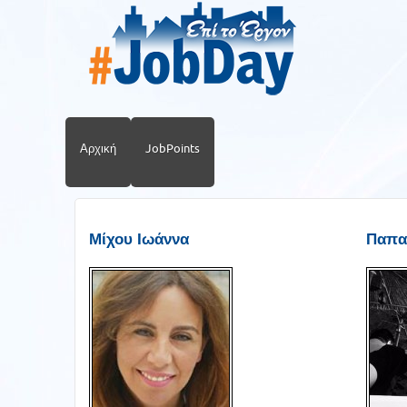
Αρχική
JobPoints
Μίχου Ιωάννα
Παπα