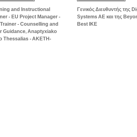
ning and Instructional
Γενικός Διευθυντής της D
ner - EU Project Manager -
Systems AE και της Beyo
 Trainer - Counselling and
Best IKE
r Guidance, Anaptyxiako
o Thessalias - AKETH-