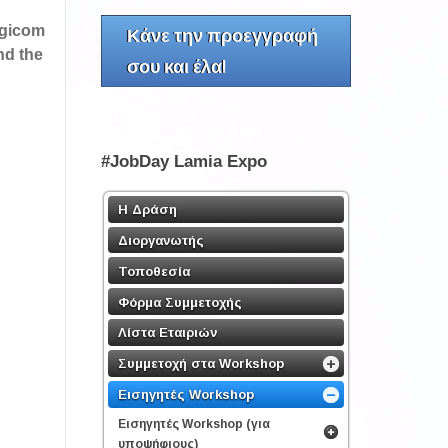
igicom
Κάνε την προεγγραφή
nd the
σου και έλα!
#JobDay Lamia Expo
Η Δράση
Διοργανωτής
Τοποθεσία
Φόρμα Συμμετοχής
Λίστα Εταιριών
Συμμετοχή στα Workshop
Εισηγητές Workshop
Εισηγητές Workshop (για
υποψήφιους)