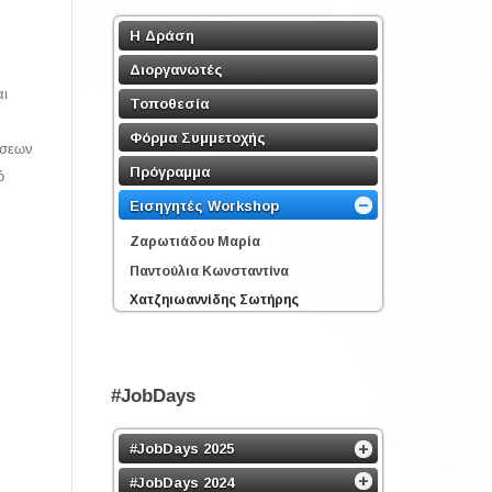
Η Δράση
Διοργανωτές
αι
Τοποθεσία
Φόρμα Συμμετοχής
ήσεων
Πρόγραμμα
ό
Εισηγητές Workshop
Ζαρωτιάδου Μαρία
Παντούλια Κωνσταντίνα
Χατζηιωαννίδης Σωτήρης
#JobDays
#JobDays 2025
#JobDays 2024