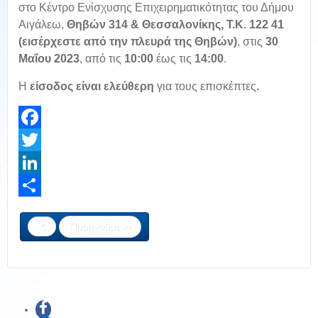
στο Κέντρο Ενίσχυσης Επιχειρηματικότητας του Δήμου
Αιγάλεω,
Θηβών 314 & Θεσσαλονίκης, Τ.Κ. 122 41
(εισέρχεστε από την πλευρά της Θηβών)
, στις
30
Μαΐου 2023
, από τις
10:00
έως τις
14:00
.
Η
είσοδος είναι ελεύθερη
για τους επισκέπτες
.
Facebook
Twitter
LinkedIn
Share
Προηγούμενο