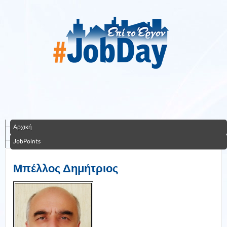
Αρχική
JobPoints
Μπέλλος Δημήτριος