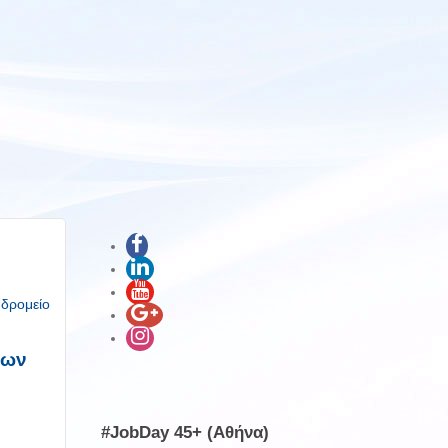
υδρομείο
ίων
#JobDay 45+ (Αθήνα)