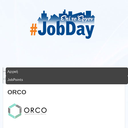
Αρχική
JobPoints
ORCO