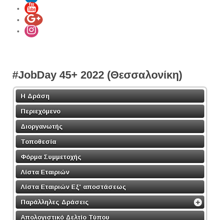
#JobDay 45+ 2022 (Θεσσαλονίκη)
Η Δράση
Περιεχόμενο
Διοργανωτής
Τοποθεσία
Φόρμα Συμμετοχής
Λίστα Εταιριών
Λίστα Εταιριών Εξ' αποστάσεως
Παράλληλες Δράσεις
Απολογιστικό Δελτίο Τύπου