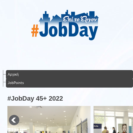
Αρχική
JobPoints
#JobDay 45+ 2022