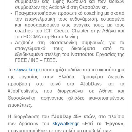
συμβούλου κας Έφης Κωτούλα και των ειδικών
συμβούλων της ActionAid στη Θεσσαλονίκη.
Πραγματοποιήσουν προσωπικό coaching με σκοπό
την επαγγελματική τους ενδυνάμωση, εστιασμένο
και προσαρμοσμένο στις ανάγκες τους, με τους
coaches του ICF Greece Chapter στην Αθήνα και
του HCCMA στη Θεσσαλονίκη.
Δεχθούν στη Θεσσαλονίκη συμβουλές για τα
επαγγελματικά τους δικαιώματα από τα
εξειδικευμένα στελέχη του Ινστιτούτου Εργασίας της
ΓΣΕΕ / ΙΝΕ – ΓΣΕΕ.
Το
skywalker.gr
υποστηρίζει αδιάλειπτα το οικοσύστημα
της εργασίας στην Ελλάδα. Προσφέρει δωρεάν
πρόσβαση στο κοινό στα #JobDays και τα
#JobFestivals, που διοργανώνει σε Αθήνα και
Θεσσαλονίκη, αφήνοντας χιλιάδες ικανοποιημένους
επισκέπτες.
Η διοργάνωση του
#JobDay 45+ ετών
, στο πλαίσιο
των δράσεων του
skywalker.gr
«Επί το Έργον»
,
πραγματοποιήθηκε με την πολύτιμη συμβολή των: