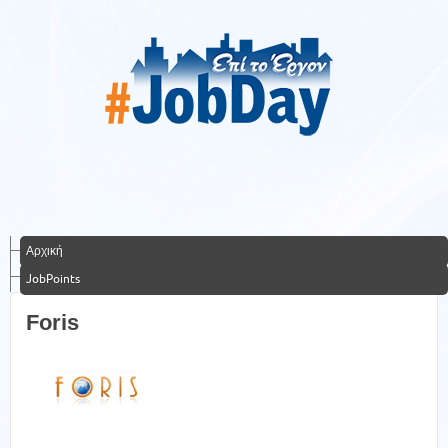
Αρχική
JobPoints
Foris