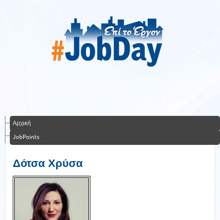
Αρχική
JobPoints
Δότσα Χρύσα