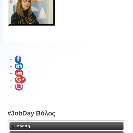
#JobDay Βόλος
Η Δράση