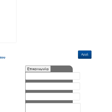
Αρχή
του