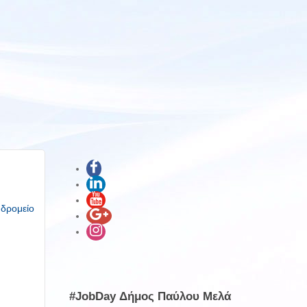
υδρομείο
#JobDay Δήμος Παύλου Μελά