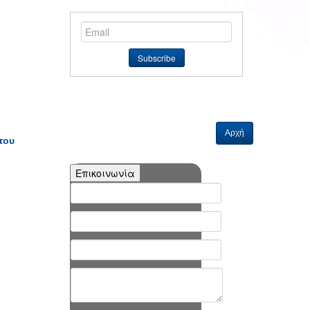
Αρχή
του