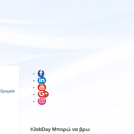
υδρομείο
#JobDay Μπορώ να βρω