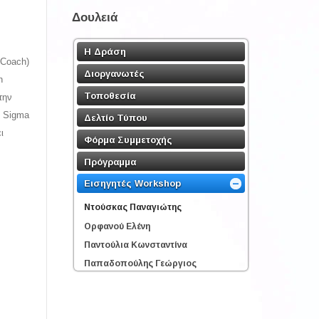
Δουλειά
Η Δράση
 Coach)
Διοργανωτές
h
Τοποθεσία
την
ς Sigma
Δελτίο Τύπου
ι
Φόρμα Συμμετοχής
Πρόγραμμα
Εισηγητές Workshop
Ντούσκας Παναγιώτης
Ορφανού Ελένη
Παντούλια Κωνσταντίνα
Παπαδοπούλης Γεώργιος