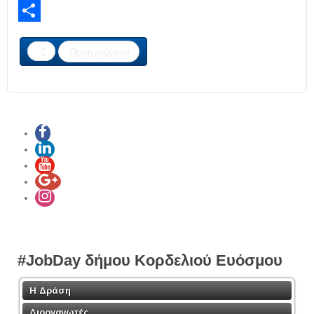
LinkedIn
Share
Προηγούμενο
#JobDay δήμου Κορδελιού Ευόσμου
Η Δράση
Διοργανωτές