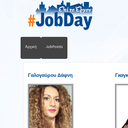
Αρχική
JobPoints
Γαλογαύρου Δάφνη
Γκαγ