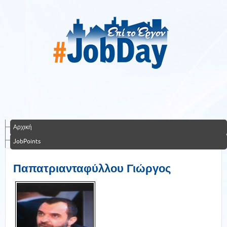
Αρχική
JobPoints
Παπατριανταφύλλου Γιώργος