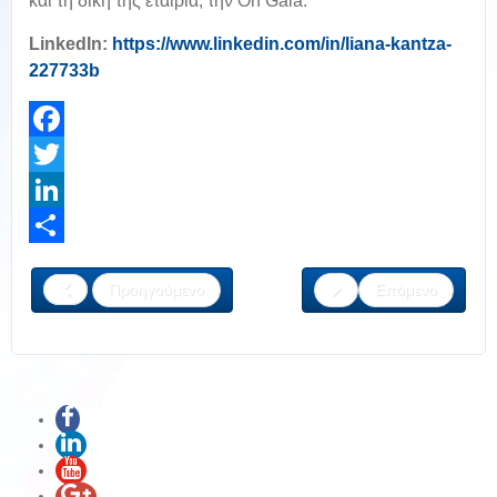
και τη δική της εταιρία, την Oh Gaia.
LinkedIn:
https://www.linkedin.com/in/liana-kantza-
227733b
Facebook
Twitter
LinkedIn
Share
Προηγούμενο
Επόμενο