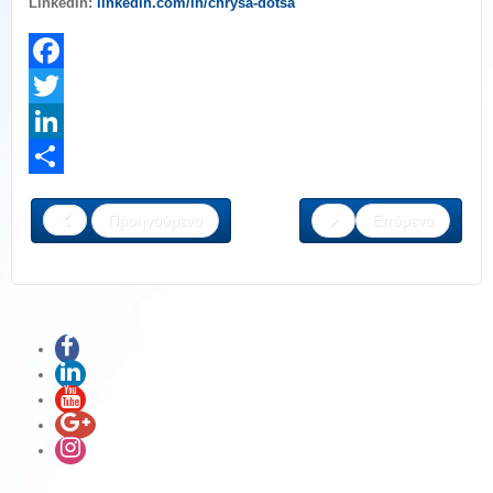
LinkedIn:
linkedin.com/in/chrysa-dotsa
Facebook
Twitter
LinkedIn
Share
Προηγούμενο
Επόμενο