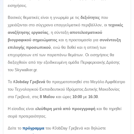
εισηγήσεις.
Βασικές θεματικές είναι η γνωριμία με τις
δεξιότητες
που
χρειάζονται στο σύγχρονο επαγγελματικό περιβάλλον, οι
τεχνικές
αναζήτησης εργασίας
, η σύνταξη
αποτελεσματικού
βιογραφικού σημειώματος
και η προετοιμασία για
συνέντευξη
επιλογής προσωπικού
, ενώ θα δοθεί και η οπτική των
επιχειρήσεων επί των παραπάνω θεμάτων. Οι εισηγήσεις θα
διεξαχθούν από την εξειδικευμένη ομάδα Περιφερειακής Δράσης
του Skywalker.gr.
Το
#Jobday Γρεβενά
θα πραγματοποιηθεί στο Μεγάλο Αμφιθέατρο
του Τεχνολογικού Εκπαιδευτικού Ιδρύματος Δυτικής Μακεδονίας
στα Γρεβενά, στις
8 Μαΐου
και ώρες
10:00
με
16:30
.
Η είσοδος είναι
ελεύθερη μετά από προεγγραφή
και θα τηρηθεί
σειρά προτεραιότητας.
Δείτε το
πρόγραμμα
του #JobDay Γρεβενά και δηλώστε