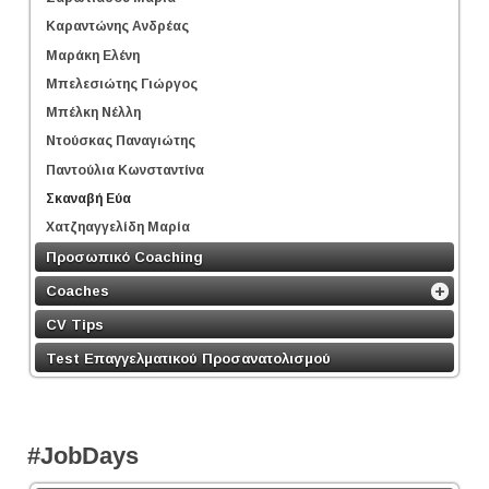
Καραντώνης Ανδρέας
Μαράκη Ελένη
Μπελεσιώτης Γιώργος
Μπέλκη Νέλλη
Ντούσκας Παναγιώτης
Παντούλια Κωνσταντίνα
Σκαναβή Εύα
Χατζηαγγελίδη Μαρία
Προσωπικό Coaching
Coaches
CV Tips
Test Επαγγελματικού Προσανατολισμού
#JobDays