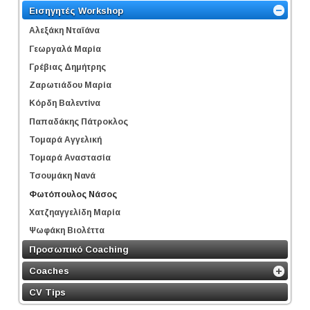
Εισηγητές Workshop
Αλεξάκη Νταϊάνα
Γεωργαλά Μαρία
Γρέβιας Δημήτρης
Ζαρωτιάδου Μαρία
Κόρδη Βαλεντίνα
Παπαδάκης Πάτροκλος
Τομαρά Αγγελική
Τομαρά Αναστασία
Τσουμάκη Νανά
Φωτόπουλος Νάσος
Χατζηαγγελίδη Μαρία
Ψωφάκη Βιολέττα
Προσωπικό Coaching
Coaches
CV Tips