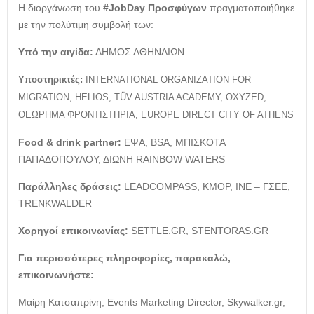
Η διοργάνωση του
#
JobDay
Προσφύγων
πραγματοποιήθηκε
με την πολύτιμη συμβολή των:
Υπό την αιγίδα:
ΔΗΜΟΣ ΑΘΗΝΑΙΩΝ
Υποστηρικτές:
INTERNATIONAL ORGANIZATION FOR
MIGRATION, HELIOS, TÜV AUSTRIA ACADEMY, OXYZED,
ΘΕΩΡΗΜΑ ΦΡΟΝΤΙΣΤΗΡΙΑ, EUROPE DIRECT CITY OF ATHENS
Food & drink partner:
ΕΨΑ, BSA, ΜΠΙΣΚΟΤΑ
ΠΑΠΑΔΟΠΟΥΛΟΥ, ΔΙΩΝΗ RAINBOW WATERS
Παράλληλες
δράσεις
:
LEADCOMPASS, KMOP, ΙΝΕ – ΓΣΕΕ,
TRENKWALDER
Χορηγοί επικοινωνίας:
SETTLE.GR, STENTORAS.GR
Για περισσότερες πληροφορίες, παρακαλώ,
επικοινωνήστε:
Μαίρη Κατσαπρίνη, Events Marketing Director, Skywalker.gr,