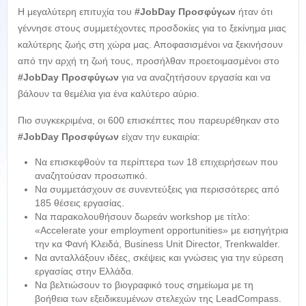
Η μεγαλύτερη επιτυχία του
#JobDay Προσφύγων
ήταν ότι
γέννησε στους συμμετέχοντες προσδοκίες για το ξεκίνημα μιας
καλύτερης ζωής στη χώρα μας. Αποφασισμένοι να ξεκινήσουν
από την αρχή τη ζωή τους, προσήλθαν προετοιμασμένοι στο
#JobDay Προσφύγων
για να αναζητήσουν εργασία και να
βάλουν τα θεμέλια για ένα καλύτερο αύριο.
Πιο συγκεκριμένα, οι 600 επισκέπτες που παρευρέθηκαν στο
#JobDay Προσφύγων
είχαν την ευκαιρία:
Να επισκεφθούν τα περίπτερα των 18 επιχειρήσεων που
αναζητούσαν προσωπικό.
Να συμμετάσχουν σε συνεντεύξεις για περισσότερες από
185 θέσεις εργασίας.
Να παρακολουθήσουν δωρεάν workshop με τίτλο:
«Accelerate your employment opportunities» με εισηγήτρια
την κα Φανή Κλειδά, Business Unit Director, Trenkwalder.
Να ανταλλάξουν ιδέες, σκέψεις και γνώσεις για την εύρεση
εργασίας στην Ελλάδα.
Να βελτιώσουν το βιογραφικό τους σημείωμα με τη
βοήθεια των εξειδικευμένων στελεχών της LeadCompass.