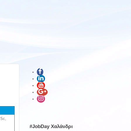
BSc,
#JobDay Χαλάνδρι