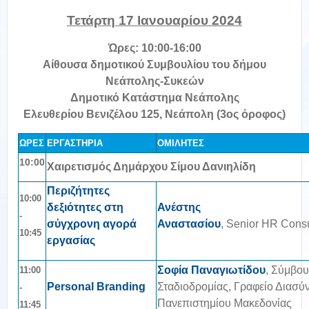
Τετάρτη 17 Ιανουαρίου 2024
Ώρες: 10:00-16:00
Αίθουσα δημοτικού Συμβουλίου του δήμου
Νεάπολης-Συκεών
Δημοτικό Κατάστημα Νεάπολης
Ελευθερίου Βενιζέλου 125, Νεάπολη (3ος όροφος)
ΩΡΕΣ
ΕΡΓΑΣΤΗΡΙΑ
ΟΜΙΛΗΤΕΣ
10:00
Χαιρετισμός Δημάρχου Σίμου Δανιηλίδη
Περιζήτητες
10:00
δεξιότητες στη
Ανέστης
-
σύγχρονη αγορά
Αναστασίου
, Senior HR Consu
10:45
εργασίας
Σοφία Παναγιωτίδου
, Σύμβο
11:00
Personal Branding
Σταδιοδρομίας, Γραφείο Διασύ
-
Πανεπιστημίου Μακεδονίας
11:45