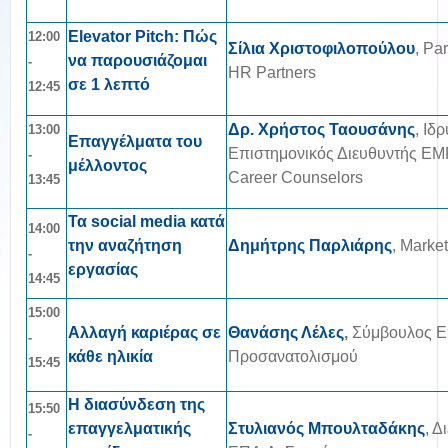
Elevator Pitch: Πώς
12
:00
Σίλια Χριστοφιλοπούλου
, Pa
να παρουσιάζομαι
-
HR Partners
σε 1 λεπτό
12:45
Δρ. Χρήστος Ταουσάνης
, Ιδ
13
:00
Επαγγέλματα του
Επιστημονικός Διευθυντής 
-
μέλλοντος
Career Counselors
13:45
Τα social media κατά
14
:00
την αναζήτηση
Δημήτρης Παρλιάρης
, Market
-
εργασίας
14:45
15
:00
Αλλαγή καριέρας σε
Θανάσης Λέλες
,
Σύμβουλος Ε
-
κάθε ηλικία
Προσανατολισμού
15:45
Η διασύνδεση της
15
:50
επαγγελματικής
Στυλιανός Μπουλταδάκης
, Δ
-