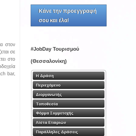
Κάνε την προεγγραφή
σου και έλα!
σα στον
#JobDay Τουρισμού
εται σε
τει στο
(Θεσσαλονίκη)
οδοχεία
ch bar,
Η Δράση
Περιεχόμενο
Διοργανωτής
Τοποθεσία
Φόρμα Συμμετοχής
Λίστα Εταιριών
Παράλληλες Δράσεις