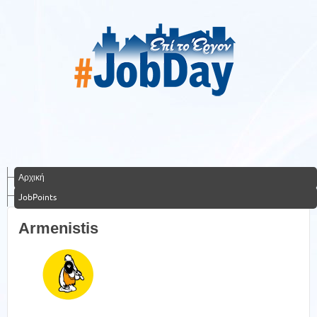
Αρχική
JobPoints
Armenistis