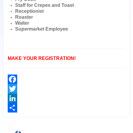
S
taff for Crepes and Toast
R
eceptionist
R
oaster
W
aiter
S
upermarket Employee
MAKE YOUR REGISTRATION!
Facebook
Twitter
LinkedIn
Share