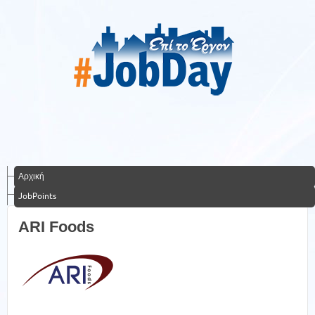
Αρχική
JobPoints
ARI Foods