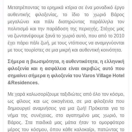
Μετατρέποντας τα ερημικά κτίρια σε ένα μοναδικό έργο
αυθεντικής φιλοξενίας, το ίδιο το χωριό Βάρος
μεγαλώνει και πάλι διατηρώντας παράλληλα τον
πολιτισμό και την παράδοση της περιοχής. Στόχος μας
να ζωντανέψουμε ξανά το χωριό αυτό, που από το 2010
έχει πάρει πάλι ζωή, με τους ντόπιους να αναμιγνύονται
με τους τουρίστες σε μια μικρή και αυθεντική κοινότητα.
Σήμερα η
βιωσιμότητα, η αυθεντικότητα, η ελληνική
φιλοξενία και η ασφάλεια είναι ακριβώς αυτό που
σημαίνει σήμερα η φιλοξενία του
Varos
Village
Hotel
&
Residences
.
Με χαρά καλωσορίζουμε ταξιδιώτες από όλο τον κόσμο,
ως φίλους και ως οικογένεια, σε μια φιλοξενία που
δημιουργεί αναμνήσεις για μια ζωή! Πρόκειται για το
νήμα της συνέχειας, στο αγαπημένο μας χωριό, το
Βάρος. Στα παιδικά μας μάτια ήταν το ομορφότερο
μέρος του κόσμου, όπου κάθε καλοκαίρι, πατώντας το