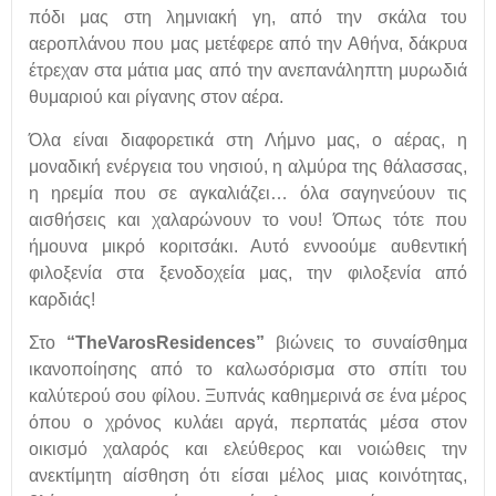
πόδι μας στη λημνιακή γη, από την σκάλα του
αεροπλάνου που μας μετέφερε από την Αθήνα, δάκρυα
έτρεχαν στα μάτια μας από την ανεπανάληπτη μυρωδιά
θυμαριού και ρίγανης στον αέρα.
Όλα είναι διαφορετικά στη Λήμνο μας, ο αέρας, η
μοναδική ενέργεια του νησιού, η αλμύρα της θάλασσας,
η ηρεμία που σε αγκαλιάζει… όλα σαγηνεύουν τις
αισθήσεις και χαλαρώνουν το νου! Όπως τότε που
ήμουνα μικρό κοριτσάκι. Αυτό εννοούμε αυθεντική
φιλοξενία στα ξενοδοχεία μας, την φιλοξενία από
καρδιάς!
Στο
“
TheVarosResidences
”
βιώνεις το συναίσθημα
ικανοποίησης από το καλωσόρισμα στο σπίτι του
καλύτερού σου φίλου. Ξυπνάς καθημερινά σε ένα μέρος
όπου ο χρόνος κυλάει αργά, περπατάς μέσα στον
οικισμό χαλαρός και ελεύθερος και νοιώθεις την
ανεκτίμητη αίσθηση ότι είσαι μέλος μιας κοινότητας,