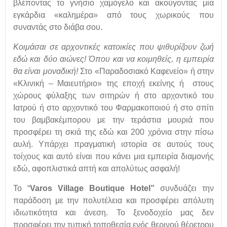
βλέποντας το γνήσιο χαμόγελο και ακούγοντας μια
εγκάρδια «καλημέρα» από τους χωρικούς που
συναντάς στο διάβα σου.
Κοιμάσαι σε αρχοντικές κατοικίες που ψιθυρίζουν ζωή
εδώ και δύο αιώνες! Όπου και να κοιμηθείς, η εμπειρία
θα είναι μοναδική!
Στο «Παραδοσιακό Καφενείο» ή στην
«Κλινική – Μαιευτήριο» της εποχή εκείνης ή στους
χώρους φύλαξης των σιτηρών ή στο αρχοντικό του
Ιατρού ή στο αρχοντικό του Φαρμακοποιού ή στο σπίτι
του βαμβακέμπορου με την τεράστια μουριά που
προσφέρει τη σκιά της εδώ και 200 ​​χρόνια στην πίσω
αυλή. Υπάρχει πραγματική ιστορία σε αυτούς τους
τοίχους και αυτό είναι που κάνει μια εμπειρία διαμονής
εδώ, αφοπλιστικά απτή και απολύτως ασφαλή!
Το “
Varos
Village
Boutique
Hotel
”
συνδυάζει την
παράδοση με την πολυτέλεια και προσφέρει απόλυτη
ιδιωτικότητα και άνεση. Το ξενοδοχείο μας δεν
προσφέρει την τυπική τοποθεσία ενός θερινού θέρετρου