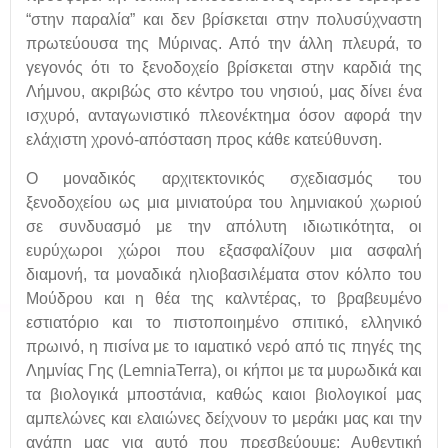
“στην παραλία” και δεν βρίσκεται στην πολυσύχναστη
πρωτεύουσα της Μύρινας. Από την άλλη πλευρά, το
γεγονός ότι το ξενοδοχείο βρίσκεται στην καρδιά της
Λήμνου, ακριβώς στο κέντρο του νησιού, μας δίνει ένα
ισχυρό, ανταγωνιστικό πλεονέκτημα όσον αφορά την
ελάχιστη χρονό-απόσταση προς κάθε κατεύθυνση.
Ο μοναδικός αρχιτεκτονικός σχεδιασμός του
ξενοδοχείου ως μια μινιατούρα του λημνιακού χωριού
σε συνδυασμό με την απόλυτη ιδιωτικότητα, οι
ευρύχωροι χώροι που εξασφαλίζουν μια ασφαλή
διαμονή, τα μοναδικά ηλιοβασιλέματα στον κόλπο του
Μούδρου και η θέα της καλντέρας, το βραβευμένο
εστιατόριο και το πιστοποιημένο σπιτικό, ελληνικό
πρωινό, η πισίνα με το ιαματικό νερό από τις πηγές της
Λημνίας Γης (LemniaTerra), οι κήποι με τα μυρωδικά και
τα βιολογικά μποστάνια, καθώς καιοι βιολογικοί μας
αμπελώνες και ελαιώνες δείχνουν το μεράκι μας και την
αγάπη μας για αυτό που πρεσβεύουμε: Αυθεντική