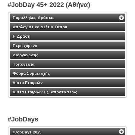
#JobDay 45+ 2022 (Αθήνα)
Παράλληλες Δράσεις
Απολογιστικό Δελτίο Τύπου
Η Δράση
Περιεχόμενο
Διοργανωτής
Τοποθεσία
Φόρμα Συμμετοχής
Λίστα Εταιριών
Λίστα Εταιριών Εξ' αποστάσεως
#JobDays
#JobDays 2025