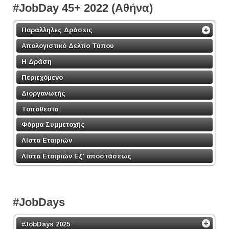
#JobDay 45+ 2022 (Αθήνα)
Παράλληλες Δράσεις
Απολογιστικό Δελτίο Τύπου
Η Δράση
Περιεχόμενο
Διοργανωτής
Τοποθεσία
Φόρμα Συμμετοχής
Λίστα Εταιριών
Λίστα Εταιριών Εξ' αποστάσεως
#JobDays
#JobDays 2025