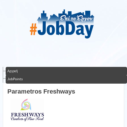
Αρχική
JobPoints
Parametros Freshways