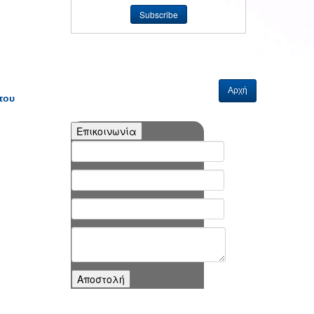
Αρχή
του