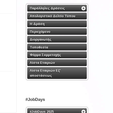
Παράλληλες Δράσεις
Απολογιστικό Δελτίο Τύπου
Η Δράση
Περιεχόμενο
Διοργανωτής
Τοποθεσία
Φόρμα Συμμετοχής
Λίστα Εταιριών
Λίστα Εταιριών Εξ'
αποστάσεως
#JobDays
#JobDays 2025