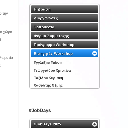
Η Δράση
ό την
Διοργανωτές
Τοποθεσία
το χώρο
Φόρμα Συμμετοχής
η
Πρόγραμμα Workshop
Εισηγητές Workshop
πλωματία
Εγγλέζου Ευίννα
ς
Γεωργιάδου Χριστίνα
Ταξίδου Κυριακή
Χασιώτης Θέμης
#JobDays
#JobDays 2025