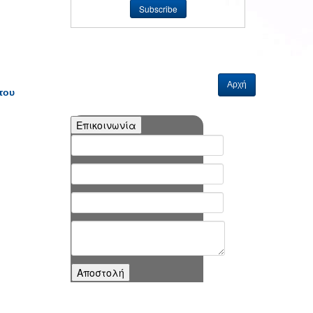
Αρχή
του