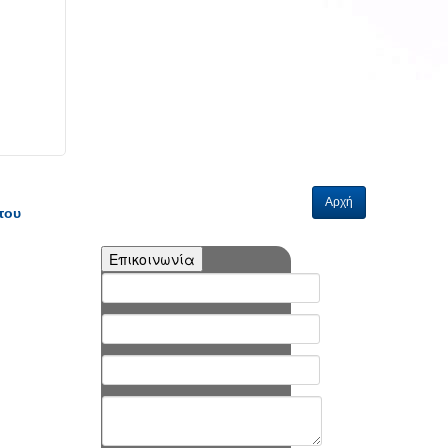
Αρχή
του