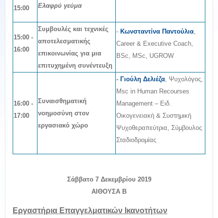
Ελαφρύ γεύμα
15:00
Συμβουλές και τεχνικές
-
Κωνσταντίνα Παντούλια
,
15
:00 -
αποτελεσματικής
Career & Executive Coach,
16:00
επικοινωνίας για μια
BSc, MSc, UGROW
επιτυχημένη συνέντευξη
-
Γιούλη Δελιέζα
, Ψυχολόγος,
Msc in Human Recourses
Συναισθηματική
16
:00 -
Management – Ειδ.
νοημοσύνη στον
17:00
Οικογενειακή & Συστημική
εργασιακό χώρο
Ψυχοθεραπεύτρια, Σύμβουλος
Σταδιοδρομίας
Σάββατο 7 Δεκεμβρίου 2019
ΑΙΘΟΥΣΑ Β
Εργαστήρια Επαγγελματικών Ικανοτήτων