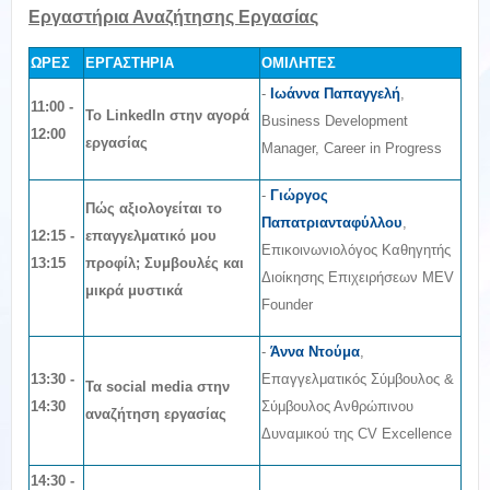
Εργαστήρια Αναζήτησης Εργασίας
ΩΡΕΣ
ΕΡΓΑΣΤΗΡΙΑ
ΟΜΙΛΗΤΕΣ
-
Ιωάννα Παπαγγελή
,
11:00 -
Το LinkedIn στην αγορά
Business Development
12:00
εργασίας
Manager, Career in Progress
-
Γιώργος
Πώς αξιολογείται το
Παπατριανταφύλλου
,
12
:15 -
επαγγελματικό μου
Επικοινωνιολόγος Καθηγητής
13:15
προφίλ; Συμβουλές και
Διοίκησης Επιχειρήσεων MEV
μικρά μυστικά
Founder
-
Άννα Ντούμα
,
13
:30 -
Επαγγελματικός Σύμβουλος &
Τα social media στην
14:30
Σύμβουλος Ανθρώπινου
αναζήτηση εργασίας
Δυναμικού της CV Excellence
14
:30 -