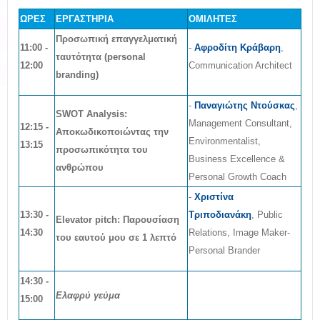
ΩΡΕΣ
ΕΡΓΑΣΤΗΡΙΑ
ΟΜΙΛΗΤΕΣ
Προσωπική επαγγελματική
11:00 -
-
Αφροδίτη
Κράβαρη
,
ταυτότητα (personal
12:00
Communication Architect
branding)
-
Παναγιώτης Ντούσκας
,
SWOT Analysis:
Management Consultant,
12
:15 -
Αποκωδικοποιώντας την
Environmentalist,
13:15
προσωπικότητα του
Business Excellence &
ανθρώπου
Personal Growth Coach
-
Χριστίνα
13
:30 -
Τριποδιανάκη
, Public
Elevator pitch: Παρουσίαση
14:30
Relations, Image Maker-
του εαυτού μου σε 1 λεπτό
Personal Brander
14
:30 -
Ελαφρύ γεύμα
15:00