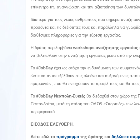
επίκεντρο την αναγνώριση και την αξιοποίηση των δυνατών
Ιδιαίτερα για τους νέους ανθρώπους που σήμερα αναζητούν
προσόντα και τις δεξιότητές τους και παράλληλα να γνωρίζ
διαθέσιμες πληροφορίες για την εύρεση εργασίας.
Η δράση περιλαμβάνει
workshops αναζήτησης εργασίας
να βελτιωθούν στην αναζήτηση εργασίας μέσα από την ενε
Το
#JobDay
έχει ως στόχο την ενδυνάμωση των συμμετεχόν
ώστε να αντεπεξέλθουν στις ολοένα και αυξανόμενες απαιτή
εφαρμογών, που θα ενισχύσουν το προφίλ τους και θα του
Το
#JobDay Νεάπολη-Συκιές
θα διεξαχθεί στον χώρο της Π
Παπανδρέου, μετά τη στάση του ΟΑΣΘ «Σκορπιός» των λεωφ
περιφερειακό.
ΕΙΣΟΔΟΣ ΕΛΕΥΘΕΡΗ.
Δείτε εδώ το
πρόγραμμα
της δράσης και
δ
ηλώστε συμμ