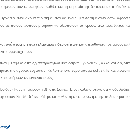
 σημείων των υποψηφίων, καθώς και τη σημασία της δικτύωσης στη διαδικασ
 εργασία είναι ακόμα πιο σημαντικό να έχουν μια σαφή εικόνα όσον αφορά 
ουν με ποιους τρόπους μπορούν να αξιοποιούν τα προσωπικά τους δίκτυα και
και
ανάπτυξης επαγγελματικών δεξιοτήτων
και απευθύνεται σε όσους επ
ργή συμμετοχή τους.
των με την ανάπτυξη απαραίτητων ικανοτήτων, γνώσεων, αλλά και δεξιοτή
σεις της αγοράς εργασίας. Καλύπτει ένα ευρύ φάσμα soft skills και πρακτι
ς καταστήσουν ανταγωνιστικούς.
υξίδας (Γιάννη Τσαρούχη 3) στις Συκιές. Είναι κάθετο στενό στην οδό Ανδρ
ορείων 25, 64, 57 και 28, με κατεύθυνση από το κέντρο της πόλης προς το
ετοχή
.