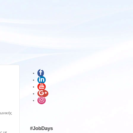
ωνικής
#JobDays
ς με