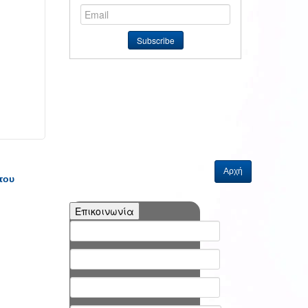
Αρχή
του