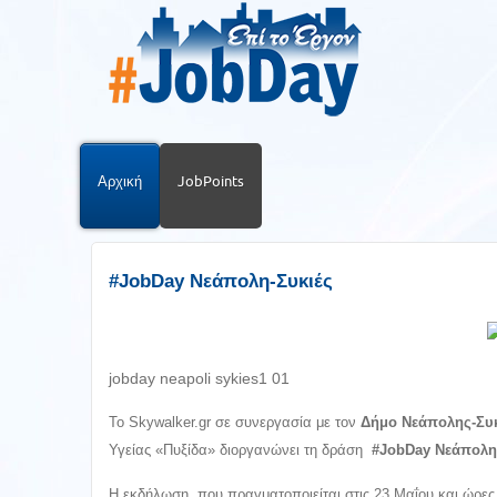
Αρχική
JobPoints
#JobDay Νεάπολη-Συκιές
jobday neapoli sykies1 01
Το Skywalker.gr σε συνεργασία με τον
Δήμο Νεάπολης-Σ
Υγείας «Πυξίδα» διοργανώνει τη δράση
#JobDay Νεάπολη-
Η εκδήλωση, που πραγματοποιείται στις 23 Μαΐου και ώρες 